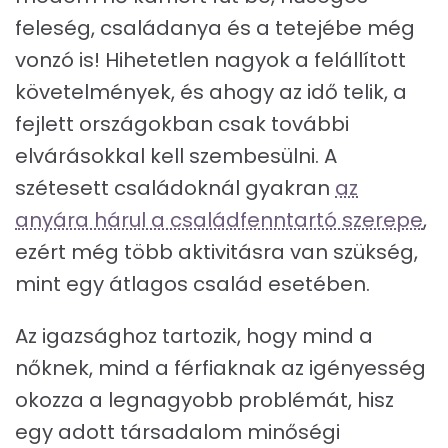
feleség, családanya és a tetejébe még
vonzó is! Hihetetlen nagyok a felállított
követelmények, és ahogy az idő telik, a
fejlett országokban csak további
elvárásokkal kell szembesülni. A
szétesett családoknál gyakran
az
anyára hárul a családfenntartó szerepe
,
ezért még több aktivitásra van szükség,
mint egy átlagos család esetében.
Az igazsághoz tartozik, hogy mind a
nőknek, mind a férfiaknak az igényesség
okozza a legnagyobb problémát, hisz
egy adott társadalom minőségi