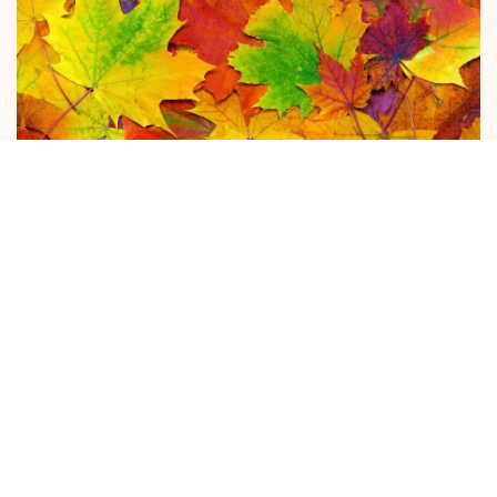
Az ősz borzalmai
Itt van az ősz, itt van újra. Bizony itt van, és
én még ma sem értem, Petőfi mit is
szeretett benne annyira. Komor és mogorva,
nem más, mint a tél előszele.
ÉLETMÓD