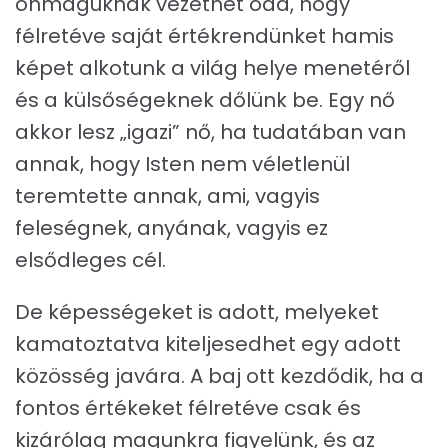
önmaguknak vezethet oda, hogy
félretéve saját értékrendünket hamis
képet alkotunk a világ helye menetéről
és a külsőségeknek dőlünk be. Egy nő
akkor lesz „igazi” nő, ha tudatában van
annak, hogy Isten nem véletlenül
teremtette annak, ami, vagyis
feleségnek, anyának, vagyis ez
elsődleges cél.
De képességeket is adott, melyeket
kamatoztatva kiteljesedhet egy adott
közösség javára. A baj ott kezdődik, ha a
fontos értékeket félretéve csak és
kizárólag magunkra figyelünk, és az