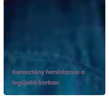
Keresztény feminizmus a
legújabb korban