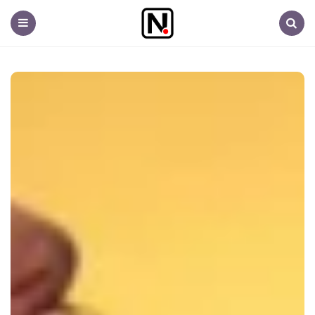
Nem
fontos.hu
Menu
Search