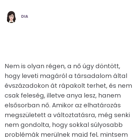
POSTED
DIA
BY
Nem is olyan régen, a nő úgy döntött,
hogy leveti magáról a társadalom által
évszázadokon át rápakolt terhet, és nem
csak feleség, illetve anya lesz, hanem
elsősorban nő. Amikor az elhatározás
megszületett a változtatásra, még senki
nem gondolta, hogy sokkal súlyosabb
problémák merülnek majd fel, mintsem