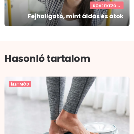
KÖVETKEZŐ →
Fejhallgató, mint áldás és átok
Hasonló tartalom
ÉLETMÓD