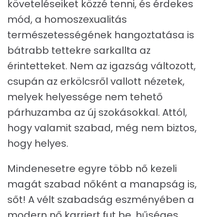
követeléseiket közzé tenni, és érdekes
mód, a homoszexualitás
természetességének hangoztatása is
bátrabb tettekre sarkallta az
érintetteket. Nem az igazság változott,
csupán az erkölcsről vallott nézetek,
melyek helyessége nem tehető
párhuzamba az új szokásokkal. Attól,
hogy valamit szabad, még nem biztos,
hogy helyes.
Mindenesetre egyre több nő kezeli
magát szabad nőként a manapság is,
sőt! A vélt szabadság eszményében a
modern nő karriert fut be, hűséges