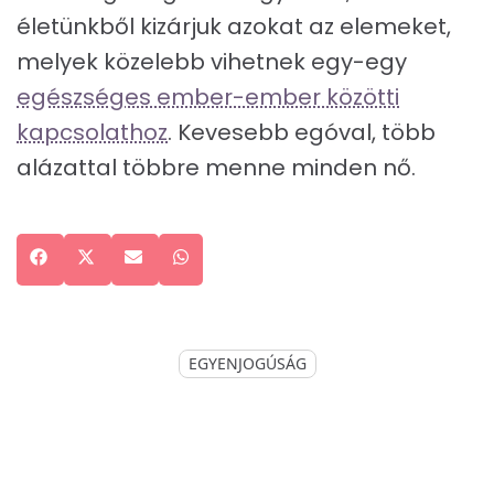
életünkből kizárjuk azokat az elemeket,
melyek közelebb vihetnek egy-egy
egészséges ember-ember közötti
kapcsolathoz
. Kevesebb egóval, több
alázattal többre menne minden nő.
Share
Facebook
Share
X
Share
Email
Share
WhatsApp
on
on
(Twitter)
on
on
EGYENJOGÚSÁG