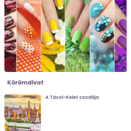
Körömdivat
A Távol-Kelet csodája