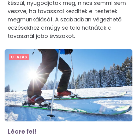
készül, nyugodjatok meg, nincs semmi sem
veszve, ha tavasszal kezditek el testetek
megmunkálását. A szabadban végezhető
edzésekhez amúgy se találhatnátok a
tavasznál jobb évszakot.
UTAZÁS
Lécre fel!