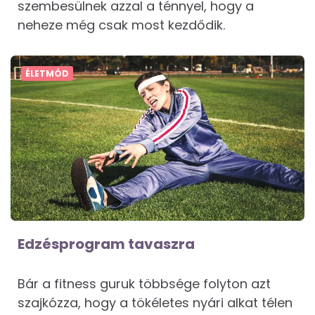
szembesülnek azzal a ténnyel, hogy a
neheze még csak most kezdődik.
ÉLETMÓD
Edzésprogram tavaszra
Bár a fitness guruk többsége folyton azt
szajkózza, hogy a tökéletes nyári alkat télen