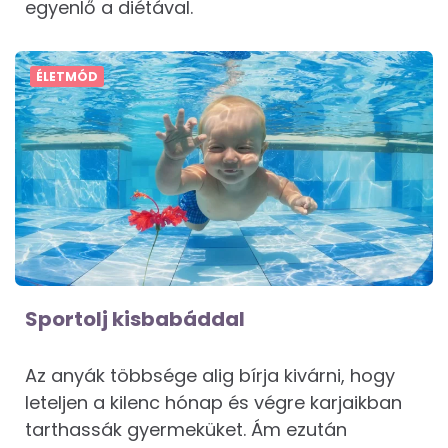
egyenlő a diétával.
ÉLETMÓD
Sportolj kisbabáddal
Az anyák többsége alig bírja kivárni, hogy
leteljen a kilenc hónap és végre karjaikban
tarthassák gyermeküket. Ám ezután