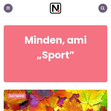
Nem
fontos.hu
Menu
Search
Minden, ami
„Sport”
ÉLETMÓD