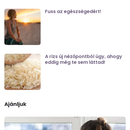
Fuss az egészségedért!
A rizs új nézőpontból úgy, ahogy
eddig még te sem láttad!
Ajánljuk