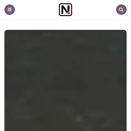
Nem
fontos.hu
Menu
Search