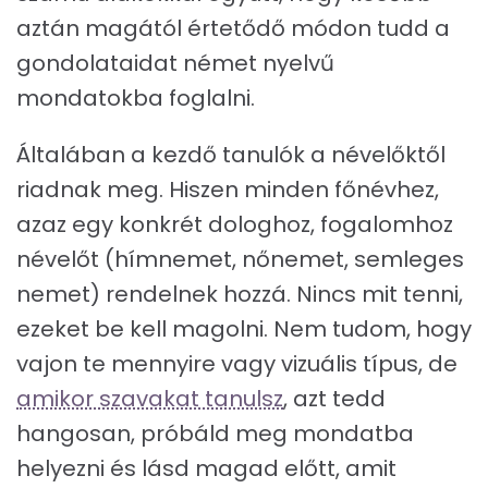
aztán magától értetődő módon tudd a
gondolataidat német nyelvű
mondatokba foglalni.
Általában a kezdő tanulók a névelőktől
riadnak meg. Hiszen minden főnévhez,
azaz egy konkrét dologhoz, fogalomhoz
névelőt (hímnemet, nőnemet, semleges
nemet) rendelnek hozzá. Nincs mit tenni,
ezeket be kell magolni. Nem tudom, hogy
vajon te mennyire vagy vizuális típus, de
amikor szavakat tanulsz
, azt tedd
hangosan, próbáld meg mondatba
helyezni és lásd magad előtt, amit