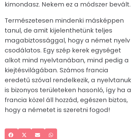
kimondasz. Nekem ez a módszer bevált.
Természetesen mindenki másképpen
tanul, de amit kijelenthetünk teljes
magabiztossággal, hogy a német nyelv
csodálatos. Egy szép kerek egységet
alkot mind nyelvtanában, mind pedig a
kiejtésvilágában. Számos francia
eredetű szóval rendelkezik, a nyelvtanuk
is bizonyos területeken hasonló, így ha a
francia közel áll hozzád, egészen biztos,
hogy a németet is szeretni fogod!
Share
Facebook
Share
X
Share
Email
Share
WhatsApp