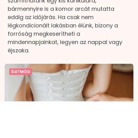
számíthatunk egy kis kánikulára,
bármennyire is a komor arcát mutatta
eddig az időjárás. Ha csak nem
légkondicionált lakásban élünk, bizony a
forróság megkeserítheti a
mindennapjainkat, legyen az nappal vagy
éjszaka.
ÉLETMÓD