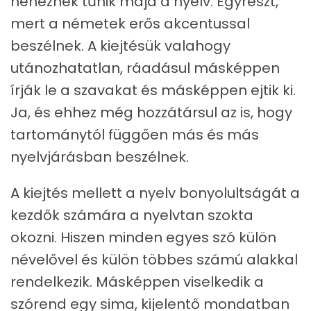
nehéznek tűnik majd a nyelv. Egyrészt,
mert a németek erős akcentussal
beszélnek. A kiejtésük valahogy
utánozhatatlan, ráadásul másképpen
írják le a szavakat és másképpen ejtik ki.
Ja, és ehhez még hozzátársul az is, hogy
tartománytól függően más és más
nyelvjárásban beszélnek.
A kiejtés mellett a nyelv bonyolultságát a
kezdők számára a nyelvtan szokta
okozni. Hiszen minden egyes szó külön
névelővel és külön többes számú alakkal
rendelkezik. Másképpen viselkedik a
szórend egy sima, kijelentő mondatban