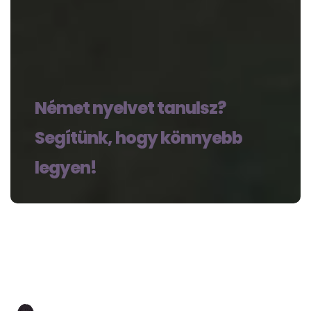
Német nyelvet tanulsz?
Segítünk, hogy könnyebb
legyen!