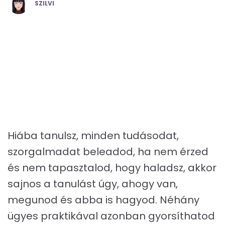
POSTED
SZILVI
BY
Hiába tanulsz, minden tudásodat,
szorgalmadat beleadod, ha nem érzed
és nem tapasztalod, hogy haladsz, akkor
sajnos a tanulást úgy, ahogy van,
megunod és abba is hagyod. Néhány
ügyes praktikával azonban gyorsíthatod