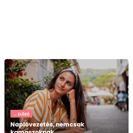
Post
navigation
← ELŐZŐ
Naplóvezetés, nemcsak
kamaszoknak