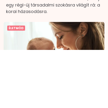
egy régi-új társadalmi szokásra világít rá: a
korai házasodásra.
ÉLETMÓD
Egészséges babát szeretnél?