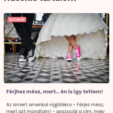
ÉLETMÓD
Férjhez mész, mert… én is így tettem!
Az ismert amerikai vígjátékra – Férjez mész,
mert azt mondtam! – asszociál a cím, mely