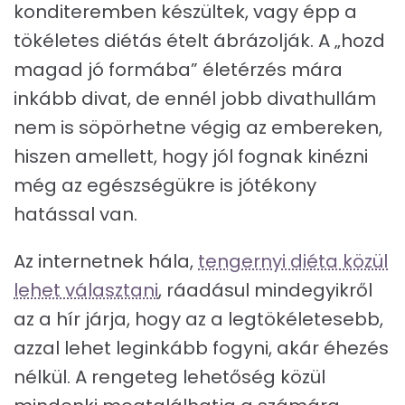
konditeremben készültek, vagy épp a
tökéletes diétás ételt ábrázolják. A „hozd
magad jó formába” életérzés mára
inkább divat, de ennél jobb divathullám
nem is söpörhetne végig az embereken,
hiszen amellett, hogy jól fognak kinézni
még az egészségükre is jótékony
hatással van.
Az internetnek hála,
tengernyi diéta közül
lehet választani
, ráadásul mindegyikről
az a hír járja, hogy az a legtökéletesebb,
azzal lehet leginkább fogyni, akár éhezés
nélkül. A rengeteg lehetőség közül