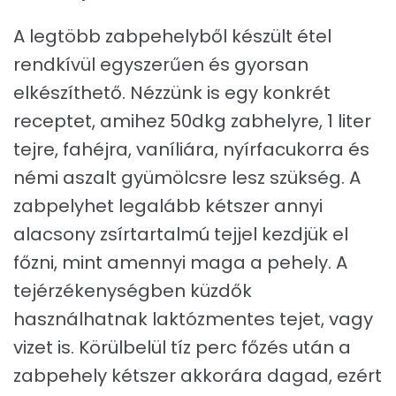
A legtöbb zabpehelyből készült étel
rendkívül egyszerűen és gyorsan
elkészíthető. Nézzünk is egy konkrét
receptet, amihez 50dkg zabhelyre, 1 liter
tejre, fahéjra, vaníliára, nyírfacukorra és
némi aszalt gyümölcsre lesz szükség. A
zabpelyhet legalább kétszer annyi
alacsony zsírtartalmú tejjel kezdjük el
főzni, mint amennyi maga a pehely. A
tejérzékenységben küzdők
használhatnak laktózmentes tejet, vagy
vizet is. Körülbelül tíz perc főzés után a
zabpehely kétszer akkorára dagad, ezért