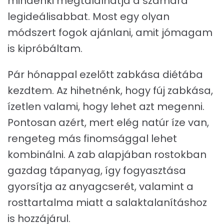
mindenki megtalálhatja a számára
legideálisabbat. Most egy olyan
módszert fogok ajánlani, amit jómagam
is kipróbáltam.
Pár hónappal ezelőtt zabkása diétába
kezdtem. Az hihetnénk, hogy fúj zabkása,
ízetlen valami, hogy lehet azt megenni.
Pontosan azért, mert elég natúr íze van,
rengeteg más finomsággal lehet
kombinálni. A zab alapjában rostokban
gazdag tápanyag, így fogyasztása
gyorsítja az anyagcserét, valamint a
rosttartalma miatt a salaktalanításhoz
is hozzájárul.