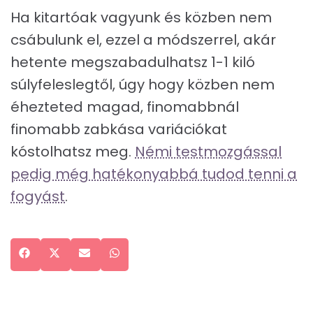
Ha kitartóak vagyunk és közben nem
csábulunk el, ezzel a módszerrel, akár
hetente megszabadulhatsz 1-1 kiló
súlyfeleslegtől, úgy hogy közben nem
éhezteted magad, finomabbnál
finomabb zabkása variációkat
kóstolhatsz meg.
Némi testmozgással
pedig még hatékonyabbá tudod tenni a
fogyást
.
Share
Facebook
Share
X
Share
Email
Share
WhatsApp
on
on
(Twitter)
on
on