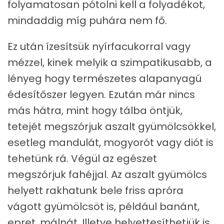
folyamatosan pótolni kell a folyadékot,
mindaddig míg puhára nem fő.
Ez után ízesítsük nyírfacukorral vagy
mézzel, kinek melyik a szimpatikusabb, a
lényeg hogy természetes alapanyagú
édesítőszer legyen. Ezután már nincs
más hátra, mint hogy tálba öntjük,
tetejét megszórjuk aszalt gyümölcsökkel,
esetleg mandulát, mogyorót vagy diót is
tehetünk rá. Végül az egészet
megszórjuk fahéjjal. Az aszalt gyümölcs
helyett rakhatunk bele friss apróra
vágott gyümölcsöt is, például banánt,
epret, málnát. Illetve helyettesíthetjük is