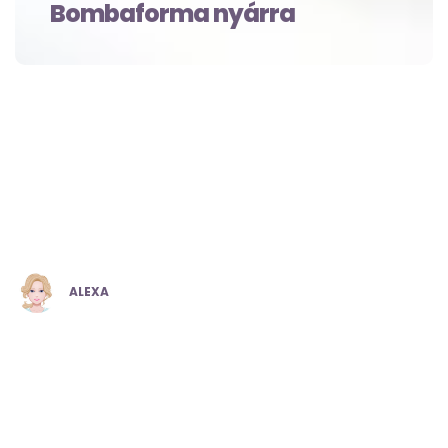
Bombaforma nyárra
POSTED
ALEXA
BY