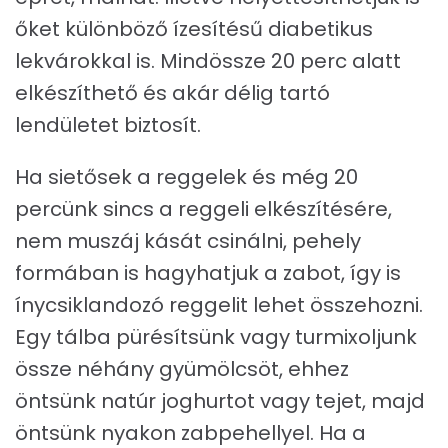
őket különböző ízesítésű diabetikus
lekvárokkal is. Mindössze 20 perc alatt
elkészíthető és akár délig tartó
lendületet biztosít.
Ha sietősek a reggelek és még 20
percünk sincs a reggeli elkészítésére,
nem muszáj kását csinálni, pehely
formában is hagyhatjuk a zabot, így is
ínycsiklandozó reggelit lehet összehozni.
Egy tálba pürésítsünk vagy turmixoljunk
össze néhány gyümölcsöt, ehhez
öntsünk natúr joghurtot vagy tejet, majd
öntsünk nyakon zabpehellyel. Ha a