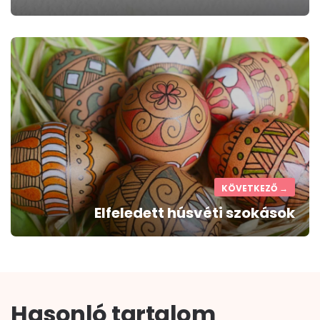
KÖVETKEZŐ →
Elfeledett húsvéti szokások
Hasonló tartalom