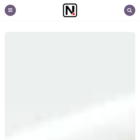
Nem
fontos.hu
Menu
Search