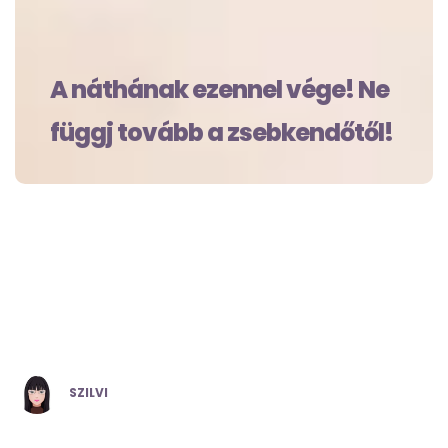
A náthának ezennel vége! Ne
függj tovább a zsebkendőtől!
POSTED
SZILVI
BY