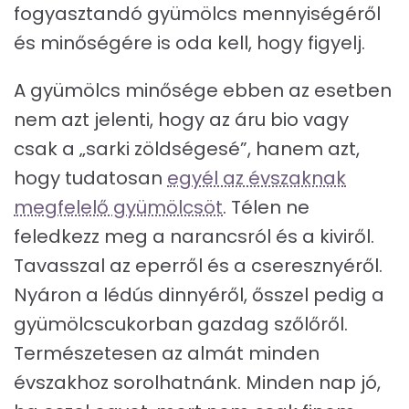
fogyasztandó gyümölcs mennyiségéről
és minőségére is oda kell, hogy figyelj.
A gyümölcs minősége ebben az esetben
nem azt jelenti, hogy az áru bio vagy
csak a „sarki zöldségesé”, hanem azt,
hogy tudatosan
egyél az évszaknak
megfelelő gyümölcsöt
. Télen ne
feledkezz meg a narancsról és a kiviről.
Tavasszal az eperről és a cseresznyéről.
Nyáron a lédús dinnyéről, ősszel pedig a
gyümölcscukorban gazdag szőlőről.
Természetesen az almát minden
évszakhoz sorolhatnánk. Minden nap jó,