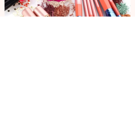
Szépségápolás házi praktikákkal
A drogériák polcai roskadásig vannak a
különböző bőrápoló termékekkel, de
némelyikre még a gatyánk is rámehet, olyan
drágák. Szerencsére a legtöbb kencét
házilag is el lehet készíteni, és simán
felveszik a harcot a boltban kapható