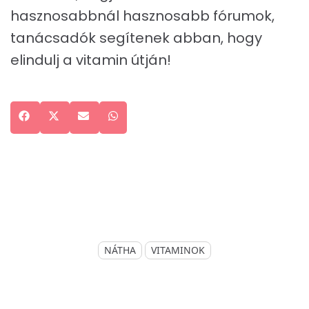
hasznosabbnál hasznosabb fórumok,
tanácsadók segítenek abban, hogy
elindulj a vitamin útján!
Share
Facebook
Share
X
Share
Email
Share
WhatsApp
on
on
(Twitter)
on
on
NÁTHA
VITAMINOK