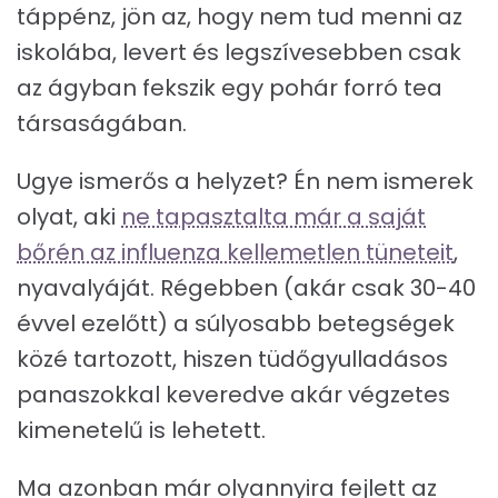
táppénz, jön az, hogy nem tud menni az
iskolába, levert és legszívesebben csak
az ágyban fekszik egy pohár forró tea
társaságában.
Ugye ismerős a helyzet? Én nem ismerek
olyat, aki
ne tapasztalta már a saját
bőrén az influenza kellemetlen tüneteit
,
nyavalyáját. Régebben (akár csak 30-40
évvel ezelőtt) a súlyosabb betegségek
közé tartozott, hiszen tüdőgyulladásos
panaszokkal keveredve akár végzetes
kimenetelű is lehetett.
Ma azonban már olyannyira fejlett az