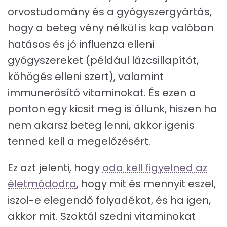
orvostudomány és a gyógyszergyártás,
hogy a beteg vény nélkül is kap valóban
hatásos és jó influenza elleni
gyógyszereket (például lázcsillapítót,
köhögés elleni szert), valamint
immunerősítő vitaminokat. És ezen a
ponton egy kicsit meg is állunk, hiszen ha
nem akarsz beteg lenni, akkor igenis
tenned kell a megelőzésért.
Ez azt jelenti, hogy
oda kell figyelned az
életmódodra
, hogy mit és mennyit eszel,
iszol-e elegendő folyadékot, és ha igen,
akkor mit. Szoktál szedni vitaminokat