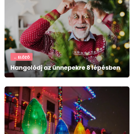
navigation
← ELŐZŐ
Hangolódj az ünnepekre 8 lépésben