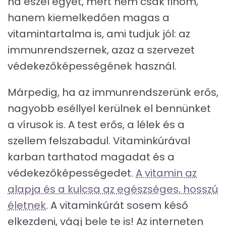
ha eszel egyet, mert nem csak finom,
hanem kiemelkedően magas a
vitamintartalma is, ami tudjuk jól: az
immunrendszernek, azaz a szervezet
védekezőképességének használ.
Márpedig, ha az immunrendszerünk erős,
nagyobb eséllyel kerülnek el bennünket
a vírusok is. A test erős, a lélek és a
szellem felszabadul. Vitaminkúrával
karban tarthatod magadat és a
védekezőképességedet.
A vitamin az
alapja és a kulcsa az egészséges, hosszú
életnek
. A vitaminkúrát sosem késő
elkezdeni, vágj bele te is! Az interneten