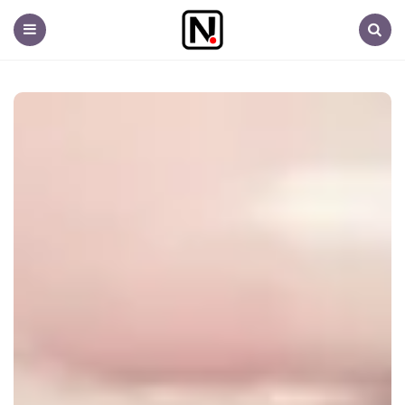
Nem
fontos.hu
Menu
Search