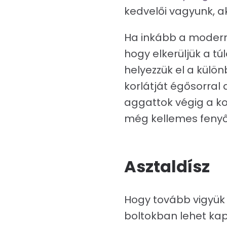
kedvelői vagyunk, ak
Ha inkább a modern f
hogy elkerüljük a tú
helyezzük el a külö
korlátját égősorral 
aggattok végig a kor
még kellemes fenyőil
Asztaldísz
Hogy tovább vigyük e
boltokban lehet kap