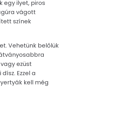
egy ilyet, piros
ágúra vágott
tett színek
et. Vehetünk belőlük
 látványosabbra
 vagy ezüst
dísz. Ezzel a
gyertyák kell még