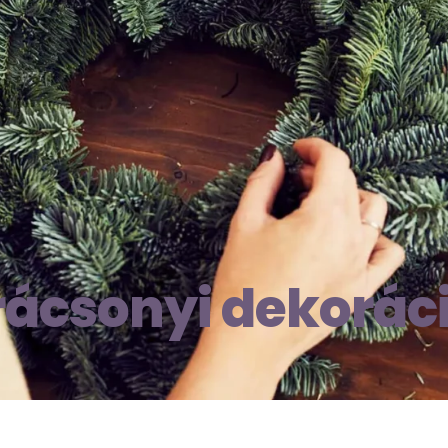
rácsonyi dekorác