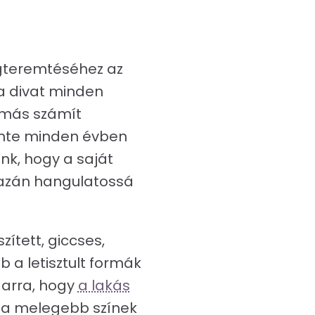
egteremtéséhez az
a divat minden
e más számít
zinte minden évben
ünk, hogy a saját
igazán hangulatossá
zített, giccses,
 a letisztult formák
 arra, hogy
a lakás
b a melegebb színek