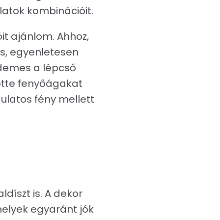
latok kombinációit.
it ajánlom. Ahhoz,
kás, egyenletesen
rdemes a lépcső
lőtte fenyőágakat
gulatos fény mellett
díszt is. A dekor
melyek egyaránt jók