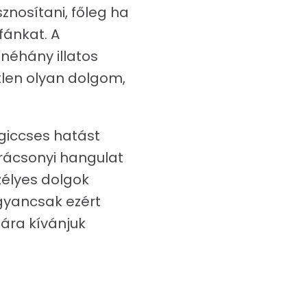
nosítani, főleg ha
fánkat. A
néhány illatos
tlen olyan dolgom,
giccses hatást
arácsonyi hangulat
élyes dolgok
gyancsak ezért
fára kívánjuk