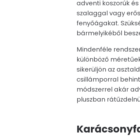
adventi koszorúk és 
szalaggal vagy erős
fenyőágakat. Szüksé
bármelyikéből besze
Mindenféle rendszer
különböző méretűek
sikerüljön az asztal
csillámporral behinte
módszerrel akár adv
pluszban rátűzdelnü
Karácsonyf