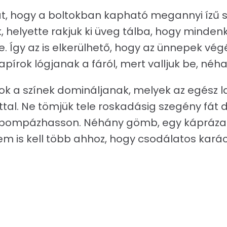
t, hogy a boltokban kapható megannyi ízű s
 helyette rakjuk ki üveg tálba, hogy minden
e. Így az is elkerülhető, hogy az ünnepek vé
pírok lógjanak a fáról, mert valljuk be, néh
ok a színek domináljanak, melyek az egész l
tal. Ne tömjük tele roskadásig szegény fát d
 pompázhasson. Néhány gömb, egy káprázat
em is kell több ahhoz, hogy csodálatos kará