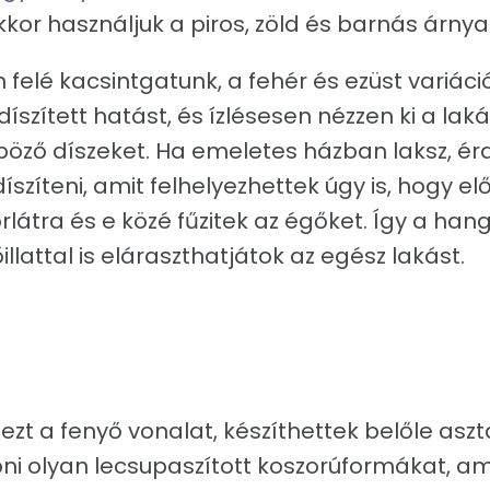
kor használjuk a piros, zöld és barnás árnya
elé kacsintgatunk, a fehér és ezüst variáció
ldíszített hatást, és ízlésesen nézzen ki a la
nböző díszeket. Ha emeletes házban laksz, é
díszíteni, amit felhelyezhettek úgy is, hogy e
látra és e közé fűzitek az égőket. Így a han
lattal is eláraszthatjátok az egész lakást.
zt a fenyő vonalat, készíthettek belőle asztal
ni olyan lecsupaszított koszorúformákat, a