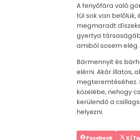
A fenyőfára való gö
túl sok van belőlük,
megmaradt díszeket 
gyertya társaságába
amiből sosem elég.
Bármennyit és bárho
elérni. Akár illatos
megteremtéséhez. E
közelébe, nehogy cs
kerülendő a csillags
helyezni.
Share
Shar
Facebook
X (Tw