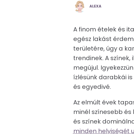
POSTED
ALEXA
BY
A finom ételek és i
egész lakást érdeme
területére, úgy a ka
trendinek. A színek,
megújul. Igyekezzünk
ízlésünk darabkái i
és egyedivé.
Az elmúlt évek tapas
minél színesebb és 
és színek dominálna
minden helyiségét u