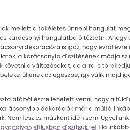
talok mellett a tökéletes ünnepi hangulat m
s karácsonyi hangulatba öltöztetni. Ahogy 
rácsonyi dekorációra is igaz, hogy évről évr
 illatok, a karácsonyfa díszítésének módja s
 követni a változásokat, de arra is törekedj
s belekerüljenek az egészbe, így válik majd 
ztalatából észre lehetett venni, hogy a túldís
karácsonyibb dekorációk már a múlté, inkább
k. Nem lesz ez másként idén sem. Ügyeljünk
gyanolyan stílusban díszítsük fel
. Ha inkáb