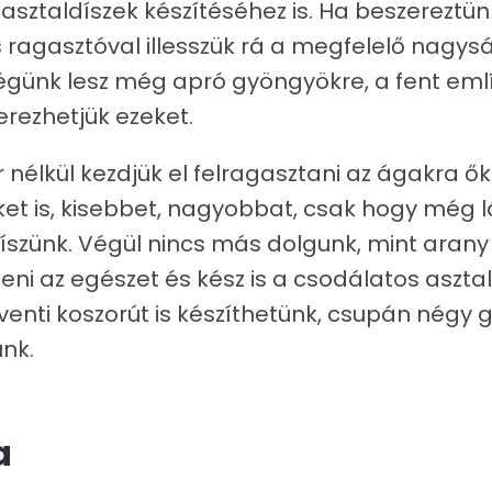
asztaldíszek készítéséhez is. Ha beszereztünk 
 ragasztóval illesszük rá a megfelelő nagys
günk lesz még apró gyöngyökre, a fent emlí
rezhetjük ezeket.
 nélkül kezdjük el felragasztani az ágakra ők
et is, kisebbet, nagyobbat, csak hogy még
díszünk. Végül nincs más dolgunk, mint arany
ni az egészet és kész is a csodálatos asztali 
enti koszorút is készíthetünk, csupán négy 
nk.
a