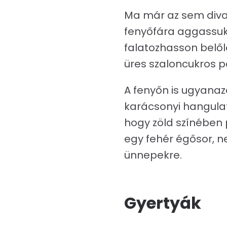
Ma már az sem diva
fenyőfára aggassuk,
falatozhasson belől
üres szaloncukros pa
A fenyőn is ugyanaz
karácsonyi hangulat
hogy zöld színében
egy fehér égősor, n
ünnepekre.
Gyertyák