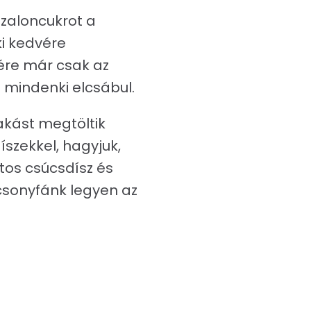
zaloncukrot a
ki kedvére
gére már csak az
a mindenki elcsábul.
akást megtöltik
íszekkel, hagyjuk,
os csúcsdísz és
csonyfánk legyen az