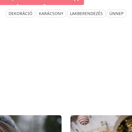
on
on
DEKORÁCIÓ
KARÁCSONY
LAKBERENDEZÉS
ÜNNEP