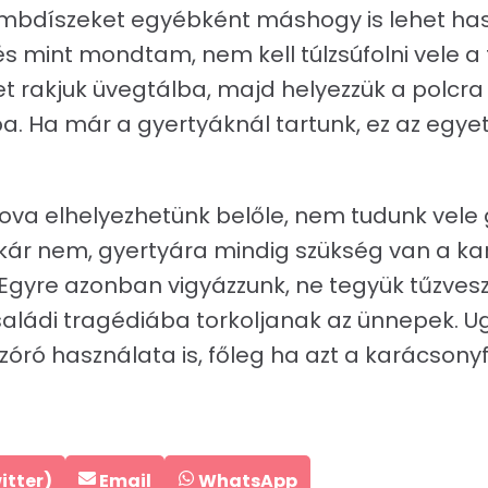
mbdíszeket egyébként máshogy is lehet hasz
 és mint mondtam, nem kell túlzsúfolni vele a 
rakjuk üvegtálba, majd helyezzük a polcra 
. Ha már a gyertyáknál tartunk, ez az egye
va elhelyezhetünk belőle, nem tudunk vele 
, akár nem, gyertyára mindig szükség van a k
gyre azonban vigyázzunk, ne tegyük tűzvesz
aládi tragédiába torkoljanak az ünnepek. U
zóró használata is, főleg ha azt a karácsony
e
Share
Share
itter)
Email
WhatsApp