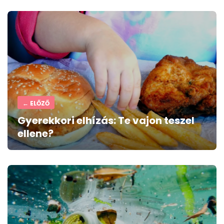
Post
navigation
← ELŐZŐ
Gyerekkori elhízás: Te vajon teszel
ellene?