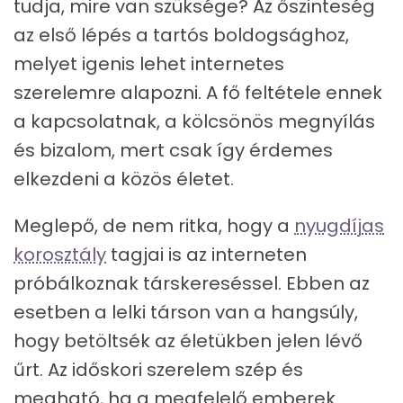
tudja, mire van szüksége? Az őszinteség
az első lépés a tartós boldogsághoz,
melyet igenis lehet internetes
szerelemre alapozni. A fő feltétele ennek
a kapcsolatnak, a kölcsönös megnyílás
és bizalom, mert csak így érdemes
elkezdeni a közös életet.
Meglepő, de nem ritka, hogy a
nyugdíjas
korosztály
tagjai is az interneten
próbálkoznak társkereséssel. Ebben az
esetben a lelki társon van a hangsúly,
hogy betöltsék az életükben jelen lévő
űrt. Az időskori szerelem szép és
megható, ha a megfelelő emberek