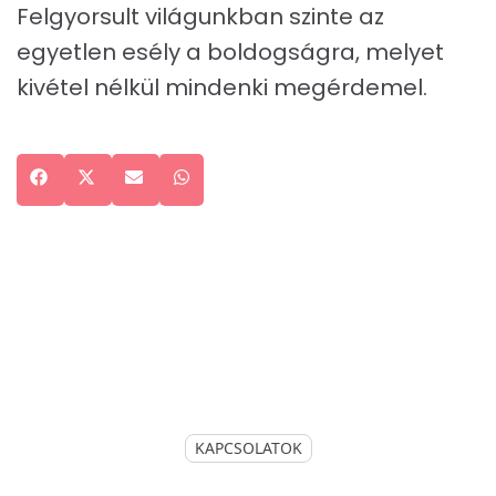
Felgyorsult világunkban szinte az
egyetlen esély a boldogságra, melyet
kivétel nélkül mindenki megérdemel.
Share
Facebook
Share
X
Share
Email
Share
WhatsApp
on
on
(Twitter)
on
on
KAPCSOLATOK