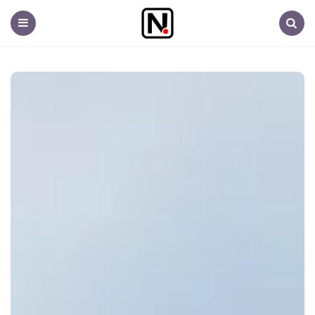
Nem
fontos.hu
Menu
Search